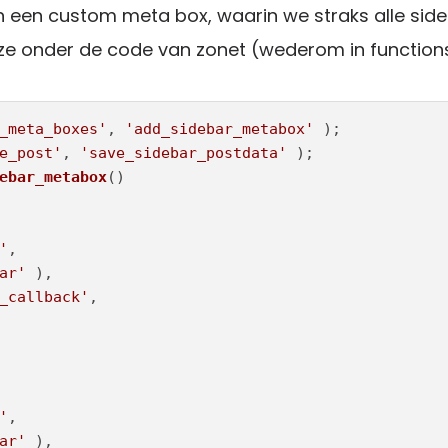
 een custom meta box, waarin we straks alle sid
eze onder de code van zonet (wederom in function
_meta_boxes'
, 
'add_sidebar_metabox'
e_post'
, 
'save_sidebar_postdata'
ebar_metabox
(
'
,

ar'
 ),

_callback'
,

'
,

ar'
 ),
