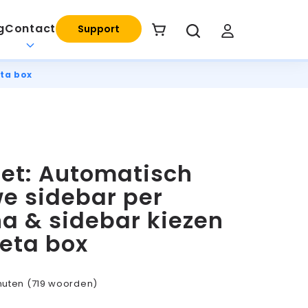
g
Contact
Support
eta box
et: Automatisch
e sidebar per
a & sidebar kiezen
eta box
nuten
(719 woorden)