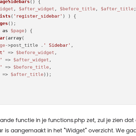
ageSidebars
(
) 
idget
, 
$after_widget
, 
$before_title
, 
$after_title
ists
(
'register_sidebar'
) ) {

ges
();

as
$page
) {

ar
(
array
(

ge
->post_title .
' Sidebar'
,

t'
 => 
$before_widget
,

'
 => 
$after_widget
,

'
 => 
$before_title
,

 => 
$after_title
));

nde functie in je functions.php zet, zul je zien dat
r is aangemaakt in het "Widget" overzicht. We ga