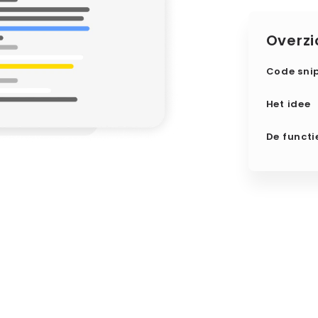
Overzi
Code sni
Het idee
De functi