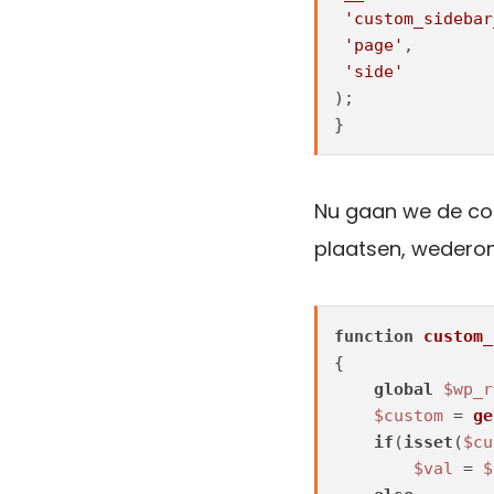
'custom_sidebar
'page'
,

'side'
);

}
Nu gaan we de cod
plaatsen, wederom
function
custom_
{  

global
$wp_r
$custom
 = 
ge
if
(
isset
(
$cu
$val
 = 
$