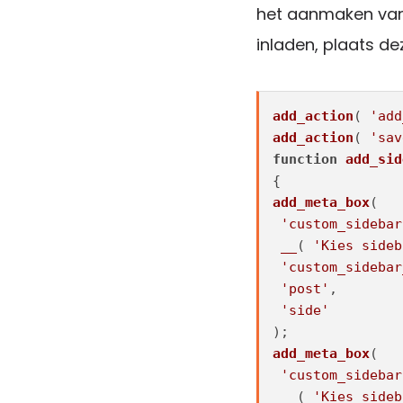
het aanmaken van
inladen, plaats d
add_action
( 
'add
add_action
( 
'sav
function
add_sid
add_meta_box
(

'custom_sidebar
__
( 
'Kies sideb
'custom_sidebar
'post'
,

'side'
add_meta_box
(

'custom_sidebar
__
( 
'Kies sideb