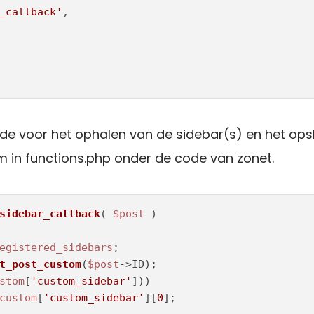
_callback'
,

e voor het ophalen van de sidebar(s) en het ops
 in functions.php onder de code van zonet.
sidebar_callback
(
$post
egistered_sidebars
;  

t_post_custom
(
$post
->ID);  

stom
[
'custom_sidebar'
]))  

custom
[
'custom_sidebar'
][
0
];  
