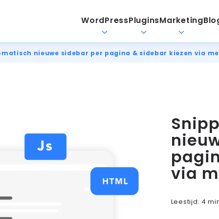
WordPress
Plugins
Marketing
Blo
omatisch nieuwe sidebar per pagina & sidebar kiezen via m
Snipp
nieuw
pagin
via m
Leestijd:
4 mi