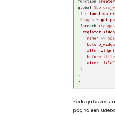
function
createP
global
$before_w
if
 ( 
function_ex
$pages
 = 
get_pa
foreach
 (
$pages
register_sideb
'name'
 => 
$pa
'before_widge
'after_widget
'before_title
'after_title'
 }

}

}
Zodra je bovenstaa
pagina een sideba