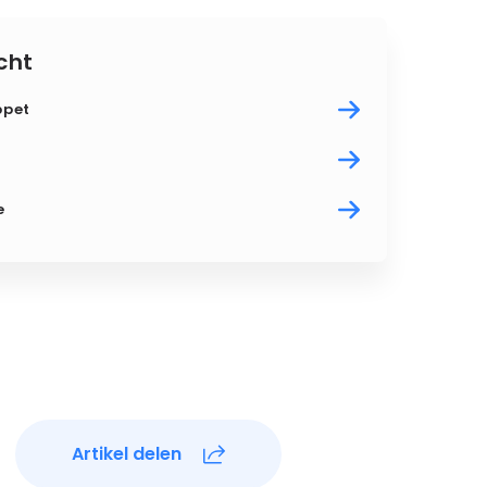
cht
ppet
e
Artikel delen