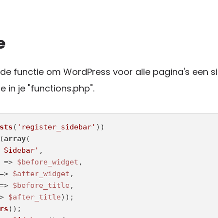
e
e functie om WordPress voor alle pagina's een si
 in je "functions.php".
sts
(
'register_sidebar'
(
array
(

 Sidebar'
,

 => 
$before_widget
,

=> 
$after_widget
,

=> 
$before_title
,

> 
$after_title
rs