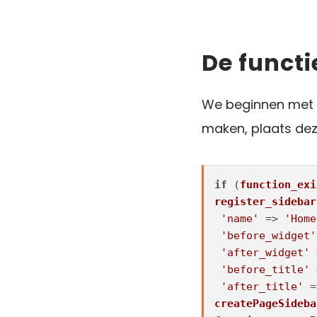
De functi
We beginnen met d
maken, plaats deze
if
 (
function_exi
register_sidebar
'name'
 => 
'Home
'before_widget'
'after_widget'
 
'before_title'
 
'after_title'
 =
createPageSideba