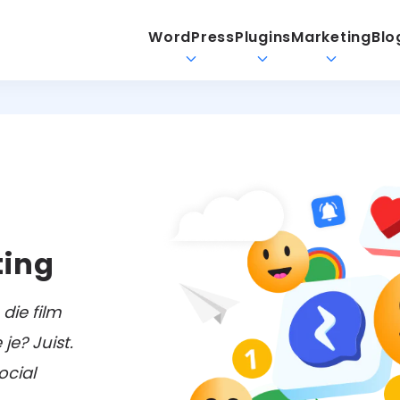
WordPress
Plugins
Marketing
Blo
ting
 die film
e? Juist.
ocial