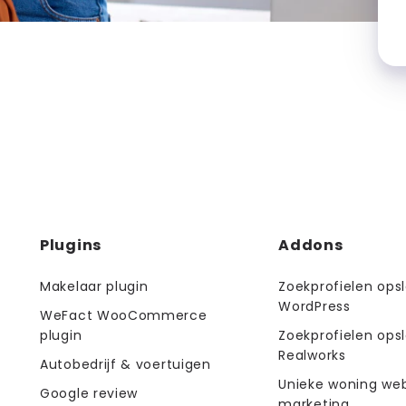
Plugins
Addons
Diensten
menus
Makelaar plugin
Zoekprofielen opsl
WordPress
WeFact WooCommerce
plugin
Zoekprofielen opsl
Realworks
Autobedrijf & voertuigen
Unieke woning web
Google review
marketing