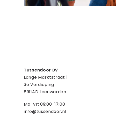
Tussendoor BV
Contact
Lange Marktstraat 1
informatie
3e Verdieping
8911AD Leeuwarden
Ma-Vr: 09:00-17:00
info@tussendoor.nl