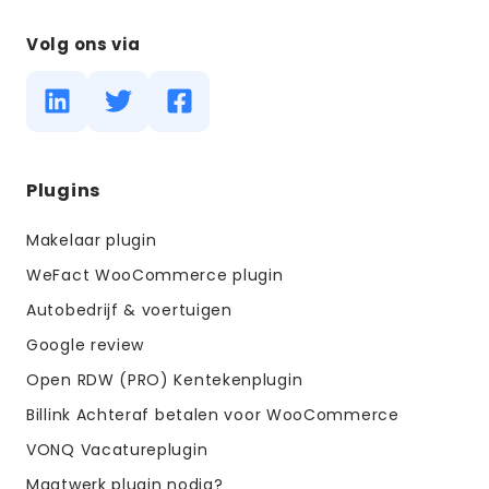
Volg ons via
Diensten
Plugins
menus
Makelaar plugin
WeFact WooCommerce plugin
Autobedrijf & voertuigen
Google review
Open RDW (PRO) Kentekenplugin
Billink Achteraf betalen voor WooCommerce
VONQ Vacatureplugin
Maatwerk plugin nodig?