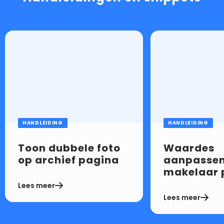
Lees
Lees
de
de
handleiding
handleiding
voor
voor
google
google
map
map
HANDLEIDING
HANDLEIDING
Toon dubbele foto
Waardes
op archief pagina
aanpassen
makelaar 
Lees meer
Lees meer