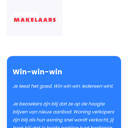
Win-win-win
Je leest het goed. Win win win. Iedereen wint.
Je bezoekers zijn blij dat ze op de hoogte
blijven van nieuw aanbod. Woning verkopers
zijn blij als hun woning snel wordt verkocht, jij
bent blij dat je beide partijen kunt bedienen.