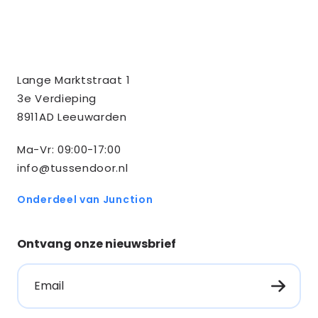
Contact
Tussendoor BV
Lange Marktstraat 1
informatie
3e Verdieping
8911AD Leeuwarden
Ma-Vr: 09:00-17:00
info@tussendoor.nl
Onderdeel van Junction
Ontvang onze nieuwsbrief
Email