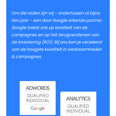
Om die reden zijn wij - ondertussen al bijna
tien jaar - een door Google erkende partner.
Google toetst ons op kwaliteit van de
campagnes en op het terugverdienen van
de investering (ROI). Bij ons ben je verzekerd
van de hoogste kwaliteit in werkzaamheden
& campagnes.