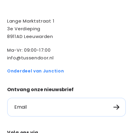
Contact
Tussendoor BV
Lange Marktstraat 1
informatie
3e Verdieping
8911AD Leeuwarden
Ma-Vr: 09:00-17:00
info@tussendoor.nl
Onderdeel van Junction
Ontvang onze nieuwsbrief
Email
Volg ons via