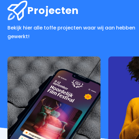
Projecten
Bekijk hier alle toffe projecten waar wij aan hebben
gewerkt!
Lees
Lees
meer
meer
lees
lees
meer
meer
over
over
soxs
soxs