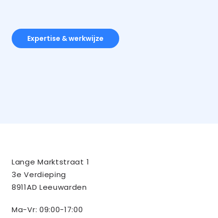
Expertise & werkwijze
Contact
Tussendoor BV
Lange Marktstraat 1
informatie
3e Verdieping
8911AD Leeuwarden
Ma-Vr: 09:00-17:00