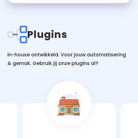
Plugins
In-house ontwikkeld. Voor jouw automatisering
& gemak. Gebruik jij onze plugins al?
Lees
Lees
meer
meer
over
over
Makelaar
Bol.co