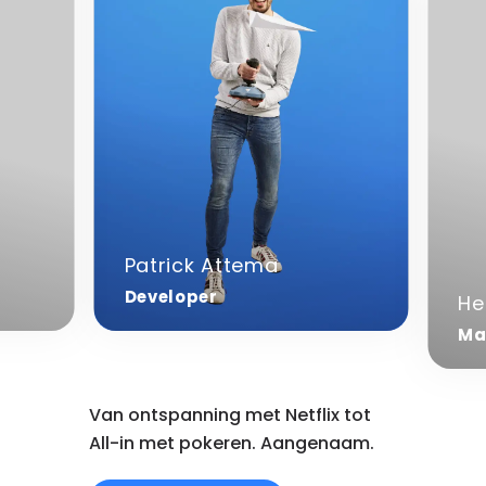
Patrick Attema
Developer
He
Ma
Van ontspanning met Netflix tot
All-in met pokeren. Aangenaam.