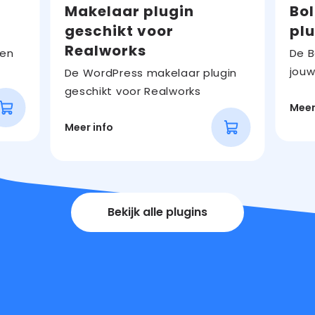
plugin
WordPr
Makelaar plugin
Bo
geschikt
plugin
geschikt voor
plu
voor
Realworks
sen
De B
Realworks
jouw
De WordPress makelaar plugin
geschikt voor Realworks
Meer
Meer info
Bekijk alle plugins