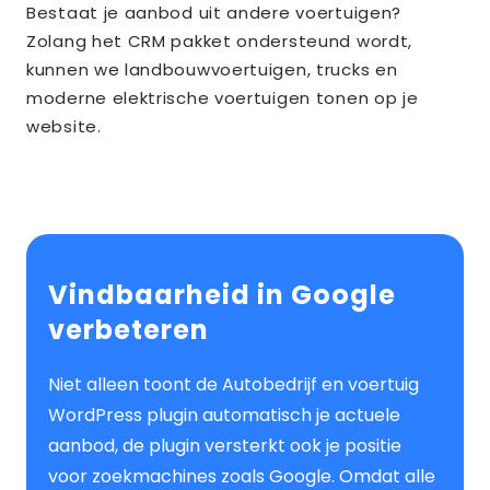
Bestaat je aanbod uit andere voertuigen?
Zolang het CRM pakket ondersteund wordt,
kunnen we landbouwvoertuigen, trucks en
moderne elektrische voertuigen tonen op je
website.
Vindbaarheid in Google
verbeteren
Niet alleen toont de Autobedrijf en voertuig
WordPress plugin automatisch je actuele
aanbod, de plugin versterkt ook je positie
voor zoekmachines zoals Google. Omdat alle