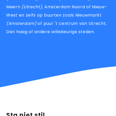
Meern
(Utrecht)
, Amsterdam Noord of Nieuw-
West en zelfs op buurten zoals Nieuwmarkt
(Amsterdam)
of puur 't centrum van Utrecht,
Den haag of andere willekeurige steden.
Sta niet stil