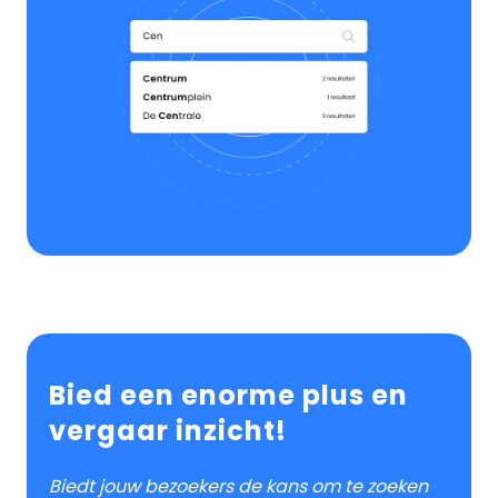
Bied een enorme plus en
vergaar inzicht!
Biedt jouw bezoekers de kans om te zoeken