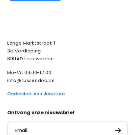
Contact
Tussendoor BV
Lange Marktstraat 1
informatie
3e Verdieping
8911AD Leeuwarden
Ma-Vr: 09:00-17:00
info@tussendoor.nl
Onderdeel van Junction
Ontvang onze nieuwsbrief
Email