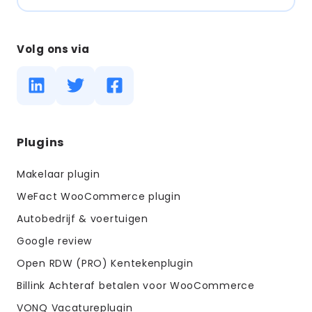
Volg ons via
Diensten
Plugins
menus
Makelaar plugin
WeFact WooCommerce plugin
Autobedrijf & voertuigen
Google review
Open RDW (PRO) Kentekenplugin
Billink Achteraf betalen voor WooCommerce
VONQ Vacatureplugin