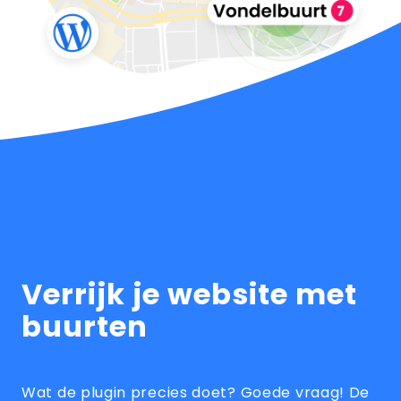
Verrijk je website met
buurten
Wat de plugin precies doet? Goede vraag! De