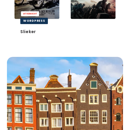
WORDPRESS
Slieker
JLG
Real
Estate