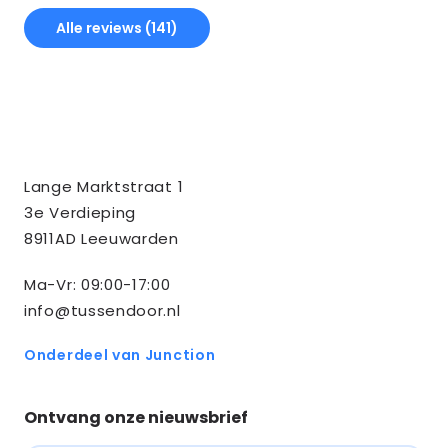
Alle reviews (141)
Contact
Tussendoor BV
Lange Marktstraat 1
informatie
3e Verdieping
8911AD Leeuwarden
Ma-Vr: 09:00-17:00
info@tussendoor.nl
Onderdeel van Junction
Ontvang onze nieuwsbrief