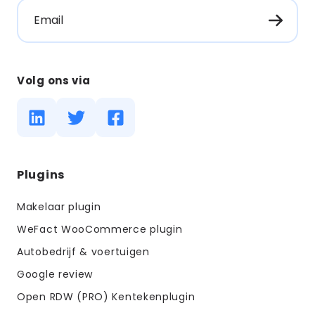
Email
Volg ons via
Diensten
Plugins
menus
Makelaar plugin
WeFact WooCommerce plugin
Autobedrijf & voertuigen
Meer over WordPress training
Google review
Open RDW (PRO) Kentekenplugin