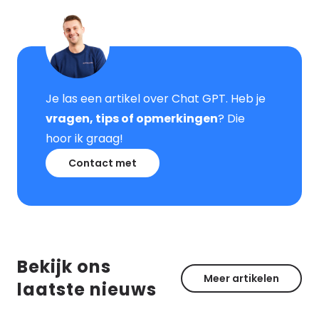
Je las een artikel over Chat GPT. Heb je
vragen, tips of opmerkingen
? Die
hoor ik graag!
Contact met
Bekijk ons
Meer artikelen
laatste nieuws