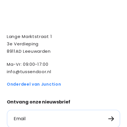
Contact
Tussendoor BV
Lange Marktstraat 1
informatie
3e Verdieping
8911AD Leeuwarden
Ma-Vr: 09:00-17:00
info@tussendoor.nl
Onderdeel van Junction
Ontvang onze nieuwsbrief
Email