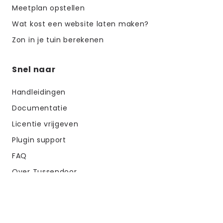
Meetplan opstellen
Wat kost een website laten maken?
Zon in je tuin berekenen
Snel naar
Handleidingen
Documentatie
Licentie vrijgeven
Plugin support
FAQ
Over Tussendoor
Samenwerken
Plugin inbouw offerte samenstellen
Inloggen