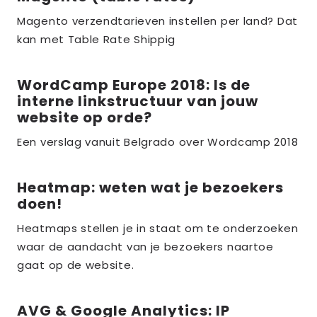
meer
over
Magento verzendtarieven instellen per land? Dat
kan met Table Rate Shippig
the_title;
WordCamp Europe 2018: Is de
Lees
interne linkstructuur van jouw
meer
website op orde?
over
Een verslag vanuit Belgrado over Wordcamp 2018
the_title;
Heatmap: weten wat je bezoekers
Lees
doen!
meer
over
Heatmaps stellen je in staat om te onderzoeken
waar de aandacht van je bezoekers naartoe
the_title;
gaat op de website.
AVG & Google Analytics: IP
Lees