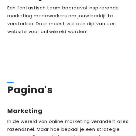
meer
Een fantastisch team boordevol inspirerende
over
marketing medewerkers om jouw bedrijf te
the_title;
versterken. Daar moést wel een dijk van een
website voor ontwikkeld worden!
Pagina's
Marketing
Lees
meer
In de wereld van online marketing verandert alles
over
razendsnel. Maar hoe bepaal je een strategie