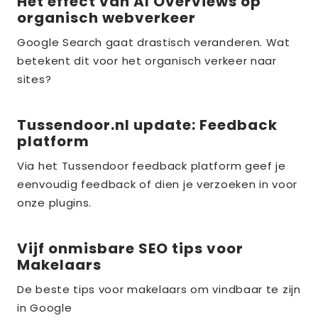
Het effect van AI Overviews op
Lees
organisch webverkeer
meer
over
Google Search gaat drastisch veranderen. Wat
betekent dit voor het organisch verkeer naar
the_title;
sites?
Tussendoor.nl update: Feedback
Lees
platform
meer
over
Via het Tussendoor feedback platform geef je
eenvoudig feedback of dien je verzoeken in voor
the_title;
onze plugins.
Vijf onmisbare SEO tips voor
Lees
Makelaars
meer
over
De beste tips voor makelaars om vindbaar te zijn
in Google
the_title;