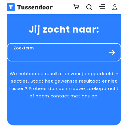
Jij zocht naar:
Zoekterm
We hebben de resultaten voor je opgedeeld in
secties. Staat het gewenste resultaat er niet
tussen? Probeer dan een nieuwe zoekopdracht
of neem contact met ons op.