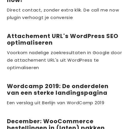
now!
meer
over
Direct contact, zonder extra klik. De call me now
plugin verhoogt je conversie
the_title;
Attachement URL's WordPress SEO
Lees
optimaliseren
meer
over
Voorkom nadelige zoekresultaten in Google door
de attachement URL's uit WordPress te
the_title;
optimaliseren
Wordcamp 2019: De onderdelen
Lees
van een sterke landingspagina
meer
over
Een verslag uit Berlijn van WordCamp 2019
the_title;
December: WooCommerce
Lees
bestellingen in (laten) pakken