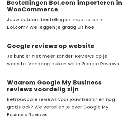
Bestellingen Bol.com importeren in
Lees
WooCommerce
meer
over
Jouw bol.com bestellingen importeren in
Bol.com? We leggen je graag uit hoe
the_title;
Google reviews op website
Lees
meer
Je kunt er niet meer zonder. Reviews op je
over
website. Vandaag duiken we in Google Reviews
the_title;
Waarom Google My Business
Lees
reviews voordelig zijn
meer
over
Betrouwbare reviews voor jouw bedrijf en nog
gratis ook? We vertellen je over Google My
the_title;
Business Reviews