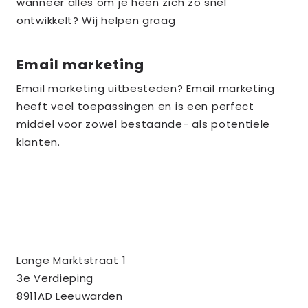
the_title;
wanneer alles om je heen zich zo snel
ontwikkelt? Wij helpen graag
Email marketing
Lees
meer
Email marketing uitbesteden? Email marketing
over
heeft veel toepassingen en is een perfect
the_title;
middel voor zowel bestaande- als potentiele
klanten.
Contact
Tussendoor BV
Lange Marktstraat 1
informatie
3e Verdieping
8911AD Leeuwarden