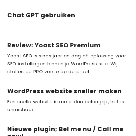
Chat GPT gebruiken
Lees
meer
.
over
the_title;
Review: Yoast SEO Premium
Lees
meer
Yoast SEO is sinds jaar en dag dé oplossing voor
over
SEO instellingen binnen je WordPress site. Wij
the_title;
stellen de PRO versie op de proef
WordPress website sneller maken
Lees
meer
Een snelle website is meer dan belangrijk, het is
over
onmisbaar.
the_title;
Nieuwe plugin; Bel me nu / Call me
Lees