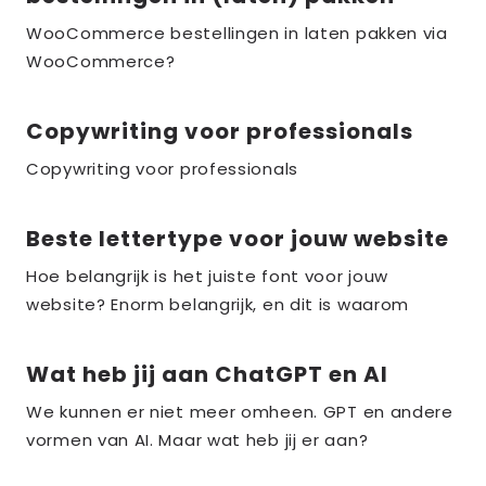
meer
over
WooCommerce bestellingen in laten pakken via
WooCommerce?
the_title;
Copywriting voor professionals
Lees
meer
Copywriting voor professionals
over
the_title;
Beste lettertype voor jouw website
Lees
meer
Hoe belangrijk is het juiste font voor jouw
over
website? Enorm belangrijk, en dit is waarom
the_title;
Wat heb jij aan ChatGPT en AI
Lees
meer
We kunnen er niet meer omheen. GPT en andere
over
vormen van AI. Maar wat heb jij er aan?
the_title;