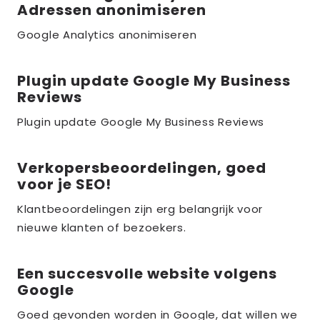
Adressen anonimiseren
meer
over
Google Analytics anonimiseren
the_title;
Plugin update Google My Business
Lees
Reviews
meer
over
Plugin update Google My Business Reviews
the_title;
Verkopersbeoordelingen, goed
Lees
voor je SEO!
meer
over
Klantbeoordelingen zijn erg belangrijk voor
nieuwe klanten of bezoekers.
the_title;
Een succesvolle website volgens
Lees
Google
meer
over
Goed gevonden worden in Google, dat willen we