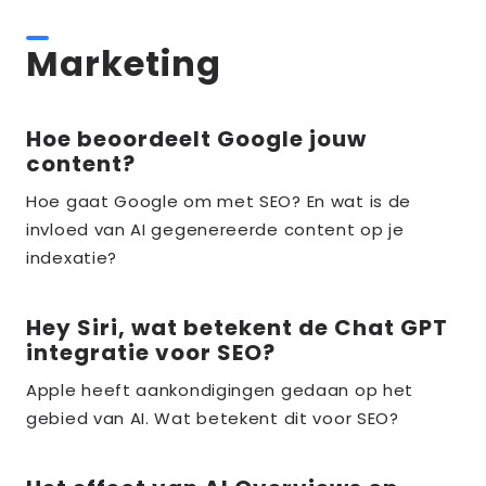
Marketing
Hoe beoordeelt Google jouw
Lees
content?
meer
over
Hoe gaat Google om met SEO? En wat is de
invloed van AI gegenereerde content op je
the_title;
indexatie?
Hey Siri, wat betekent de Chat GPT
Lees
integratie voor SEO?
meer
over
Apple heeft aankondigingen gedaan op het
gebied van AI. Wat betekent dit voor SEO?
the_title;