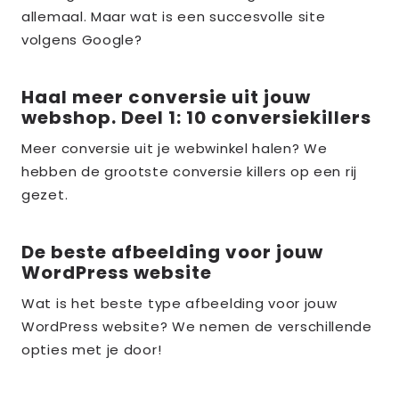
allemaal. Maar wat is een succesvolle site
the_title;
volgens Google?
Haal meer conversie uit jouw
Lees
webshop. Deel 1: 10 conversiekillers
meer
over
Meer conversie uit je webwinkel halen? We
hebben de grootste conversie killers op een rij
the_title;
gezet.
De beste afbeelding voor jouw
Lees
WordPress website
meer
over
Wat is het beste type afbeelding voor jouw
WordPress website? We nemen de verschillende
the_title;
opties met je door!