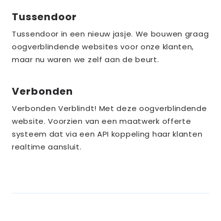
the_title;
Tussendoor
Lees
meer
Tussendoor in een nieuw jasje. We bouwen graag
over
oogverblindende websites voor onze klanten,
the_title;
maar nu waren we zelf aan de beurt.
Verbonden
Lees
meer
Verbonden Verblindt! Met deze oogverblindende
over
website. Voorzien van een maatwerk offerte
the_title;
systeem dat via een API koppeling haar klanten
realtime aansluit.