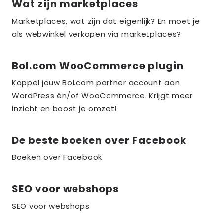
Wat zijn marketplaces
Lees
meer
Marketplaces, wat zijn dat eigenlijk? En moet je
over
als webwinkel verkopen via marketplaces?
the_title;
Bol.com WooCommerce plugin
Lees
meer
Koppel jouw Bol.com partner account aan
over
WordPress én/of WooCommerce. Krijgt meer
the_title;
inzicht en boost je omzet!
De beste boeken over Facebook
Lees
meer
Boeken over Facebook
over
the_title;
SEO voor webshops
Lees
meer
SEO voor webshops
over