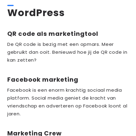
WordPress
QR code als marketingtool
Lees
meer
De QR code is bezig met een opmars. Meer
over
gebruikt dan ooit. Benieuwd hoe jij de QR code in
the_title;
kan zetten?
Facebook marketing
Lees
meer
Facebook is een enorm krachtig sociaal media
over
platform. Social media geniet de kracht van
the_title;
vriendschap en adverteren op Facebook loont al
jaren.
Marketing Crew
Lees