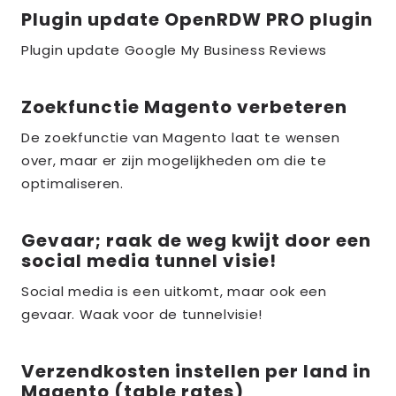
Plugin update OpenRDW PRO plugin
Lees
meer
Plugin update Google My Business Reviews
over
the_title;
Zoekfunctie Magento verbeteren
Lees
meer
De zoekfunctie van Magento laat te wensen
over
over, maar er zijn mogelijkheden om die te
the_title;
optimaliseren.
Gevaar; raak de weg kwijt door een
Lees
social media tunnel visie!
meer
over
Social media is een uitkomt, maar ook een
gevaar. Waak voor de tunnelvisie!
the_title;
Verzendkosten instellen per land in
Lees
Magento (table rates)