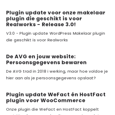
Plugin update voor onze makelaar
Lees
plugin die geschikt is voor
meer
Realworks - Release 3.0!
over
V3.0 - Plugin update WordPress Makelaar plugin
the_title;
die geschikt is voor Realworks
De AVG en jouw website:
Lees
Persoonsgegevens bewaren
meer
over
De AVG trad in 2018 i werking, maar hoe voldoe je
hier aan als je persoonsgegevens opslaat?
the_title;
Plugin update WeFact én HostFact
Lees
plugin voor WooCommerce
meer
over
Onze plugin die WeFact en HostFact koppelt