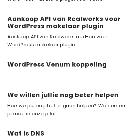
the_title;
Aankoop API van Realworks voor
Lees
WordPress makelaar plugin
meer
over
Aankoop API van Realworks add-on voor
WordPress makelaar plugin
the_title;
WordPress Venum koppeling
Lees
meer
-
over
the_title;
We willen jullie nog beter helpen
Lees
meer
Hoe we jou nog beter gaan helpen? We nemen
over
je mee in onze pilot.
the_title;
Wat is DNS
Lees