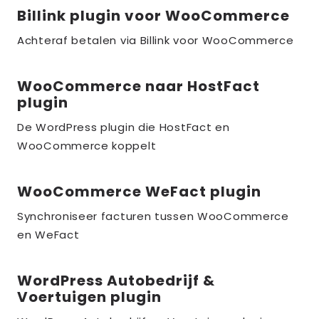
Billink plugin voor WooCommerce
Lees
meer
Achteraf betalen via Billink voor WooCommerce
over
the_title;
WooCommerce naar HostFact
Lees
plugin
meer
over
De WordPress plugin die HostFact en
WooCommerce koppelt
the_title;
WooCommerce WeFact plugin
Lees
meer
Synchroniseer facturen tussen WooCommerce
over
en WeFact
the_title;
WordPress Autobedrijf &
Lees
Voertuigen plugin
meer