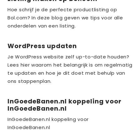
meer
Hoe schrijf je de perfecte productlisting op
over
Bol.com? In deze blog geven we tips voor alle
the_title;
onderdelen van een listing.
WordPress updaten
Lees
meer
Je WordPress website zelf up-to-date houden?
over
Lees hier waarom het belangrijk is om regelmatig
the_title;
te updaten en hoe je dit doet met behulp van
ons stappenplan.
InGoedeBanen.nl koppeling voor
Lees
InGoedeBanen.nl
meer
over
InGoedeBanen.nl koppeling voor
InGoedeBanen.nl
the_title;