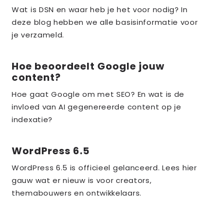
meer
Wat is DSN en waar heb je het voor nodig? In
over
deze blog hebben we alle basisinformatie voor
the_title;
je verzameld.
Hoe beoordeelt Google jouw
Lees
content?
meer
over
Hoe gaat Google om met SEO? En wat is de
invloed van AI gegenereerde content op je
the_title;
indexatie?
WordPress 6.5
Lees
meer
WordPress 6.5 is officieel gelanceerd. Lees hier
over
gauw wat er nieuw is voor creators,
the_title;
themabouwers en ontwikkelaars.