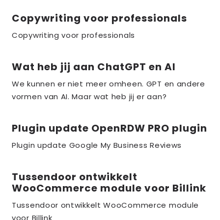
the_title;
Copywriting voor professionals
Lees
meer
Copywriting voor professionals
over
the_title;
Wat heb jij aan ChatGPT en AI
Lees
meer
We kunnen er niet meer omheen. GPT en andere
over
vormen van AI. Maar wat heb jij er aan?
the_title;
Plugin update OpenRDW PRO plugin
Lees
meer
Plugin update Google My Business Reviews
over
the_title;
Tussendoor ontwikkelt
Lees
WooCommerce module voor Billink
meer
over
Tussendoor ontwikkelt WooCommerce module
voor Billink
the_title;