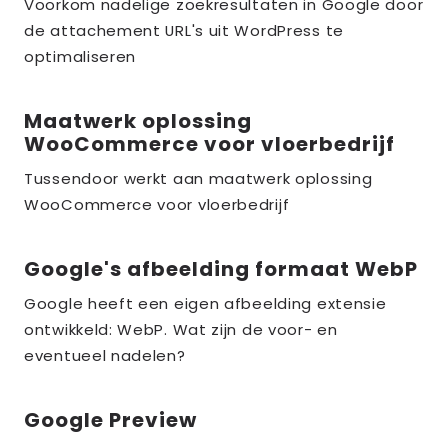
over
Voorkom nadelige zoekresultaten in Google door
de attachement URL's uit WordPress te
the_title;
optimaliseren
Maatwerk oplossing
Lees
WooCommerce voor vloerbedrijf
meer
over
Tussendoor werkt aan maatwerk oplossing
WooCommerce voor vloerbedrijf
the_title;
Google's afbeelding formaat WebP
Lees
meer
Google heeft een eigen afbeelding extensie
over
ontwikkeld: WebP. Wat zijn de voor- en
the_title;
eventueel nadelen?
Google Preview
Lees