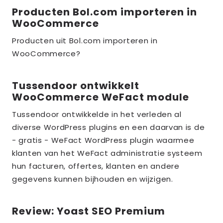
Producten Bol.com importeren in
Lees
WooCommerce
meer
over
Producten uit Bol.com importeren in
WooCommerce?
the_title;
Tussendoor ontwikkelt
Lees
WooCommerce WeFact module
meer
over
Tussendoor ontwikkelde in het verleden al
diverse WordPress plugins en een daarvan is de
the_title;
- gratis - WeFact WordPress plugin waarmee
klanten van het WeFact administratie systeem
hun facturen, offertes, klanten en andere
gegevens kunnen bijhouden en wijzigen.
Review: Yoast SEO Premium
Lees