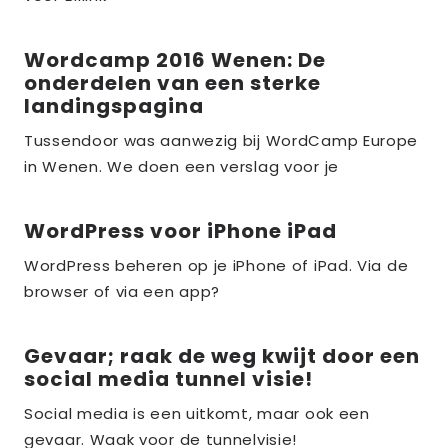
Wordcamp 2016 Wenen: De
Lees
onderdelen van een sterke
meer
landingspagina
over
Tussendoor was aanwezig bij WordCamp Europe
the_title;
in Wenen. We doen een verslag voor je
WordPress voor iPhone iPad
Lees
meer
WordPress beheren op je iPhone of iPad. Via de
over
browser of via een app?
the_title;
Gevaar; raak de weg kwijt door een
Lees
social media tunnel visie!
meer
over
Social media is een uitkomt, maar ook een
gevaar. Waak voor de tunnelvisie!
the_title;