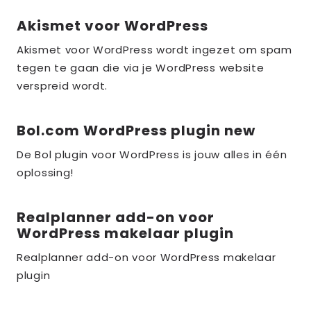
Akismet voor WordPress
Lees
meer
Akismet voor WordPress wordt ingezet om spam
over
tegen te gaan die via je WordPress website
the_title;
verspreid wordt.
Bol.com WordPress plugin new
Lees
meer
De Bol plugin voor WordPress is jouw alles in één
over
oplossing!
the_title;
Realplanner add-on voor
Lees
WordPress makelaar plugin
meer
over
Realplanner add-on voor WordPress makelaar
plugin
the_title;