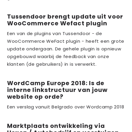
Tussendoor brengt update uit voor
Lees
WooCommerce Wefact plugin
meer
over
Een van de plugins van Tussendoor - de
WooCommerce WeFact plugin - heeft een grote
the_title;
update ondergaan. De gehele plugin is opnieuw
opgebouwd waarbij de feedback van onze
klanten (de gebruikers) in is verwerkt.
WordCamp Europe 2018: Is de
Lees
interne linkstructuur van jouw
meer
website op orde?
over
Een verslag vanuit Belgrado over Wordcamp 2018
the_title;
Marktplaats ontwikkeling via
Lees