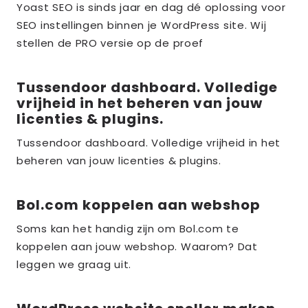
meer
Yoast SEO is sinds jaar en dag dé oplossing voor
over
SEO instellingen binnen je WordPress site. Wij
the_title;
stellen de PRO versie op de proef
Tussendoor dashboard. Volledige
Lees
vrijheid in het beheren van jouw
meer
licenties & plugins.
over
Tussendoor dashboard. Volledige vrijheid in het
the_title;
beheren van jouw licenties & plugins.
Bol.com koppelen aan webshop
Lees
meer
Soms kan het handig zijn om Bol.com te
over
koppelen aan jouw webshop. Waarom? Dat
the_title;
leggen we graag uit.