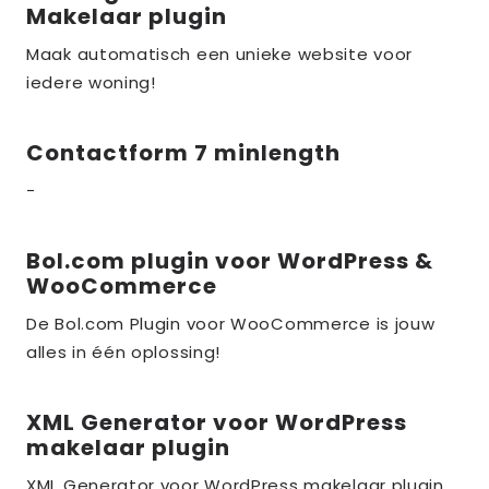
Makelaar plugin
meer
over
Maak automatisch een unieke website voor
iedere woning!
the_title;
Contactform 7 minlength
Lees
meer
-
over
the_title;
Bol.com plugin voor WordPress &
Lees
WooCommerce
meer
over
De Bol.com Plugin voor WooCommerce is jouw
alles in één oplossing!
the_title;
XML Generator voor WordPress
Lees
makelaar plugin
meer
over
XML Generator voor WordPress makelaar plugin