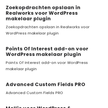
Zoekopdrachten opslaan in
Lees
Realworks voor WordPress
meer
makelaar plugin
over
Zoekopdrachten opslaan in Realworks voor
the_title;
WordPress makelaar plugin
Points Of Interest add-on voor
Lees
WordPress makelaar plugin
meer
over
Points Of Interest add-on voor WordPress
makelaar plugin
the_title;
Advanced Custom Fields PRO
Lees
meer
Advanced Custom Fields PRO
over
the_title;