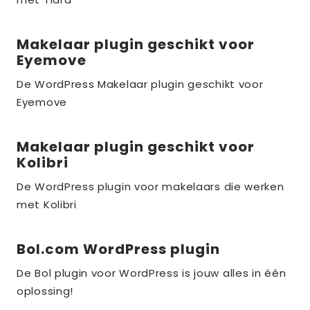
the_title;
Makelaar plugin geschikt voor
Lees
Eyemove
meer
over
De WordPress Makelaar plugin geschikt voor
Eyemove
the_title;
Makelaar plugin geschikt voor
Lees
Kolibri
meer
over
De WordPress plugin voor makelaars die werken
met Kolibri
the_title;
Bol.com WordPress plugin
Lees
meer
De Bol plugin voor WordPress is jouw alles in één
over
oplossing!
the_title;