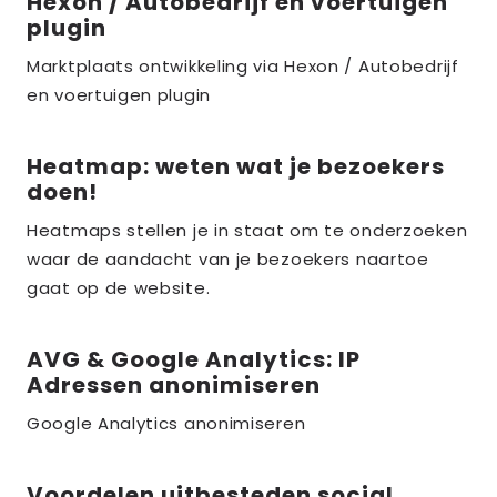
Hexon / Autobedrijf en voertuigen
meer
plugin
over
Marktplaats ontwikkeling via Hexon / Autobedrijf
the_title;
en voertuigen plugin
Heatmap: weten wat je bezoekers
Lees
doen!
meer
over
Heatmaps stellen je in staat om te onderzoeken
waar de aandacht van je bezoekers naartoe
the_title;
gaat op de website.
AVG & Google Analytics: IP
Lees
Adressen anonimiseren
meer
over
Google Analytics anonimiseren
the_title;
Voordelen uitbesteden social
Lees