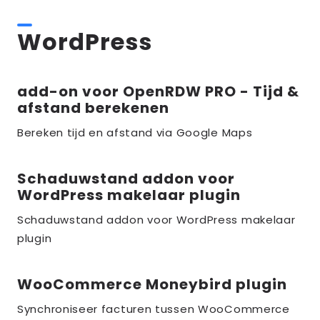
WordPress
add-on voor OpenRDW PRO - Tijd &
Lees
afstand berekenen
meer
over
Bereken tijd en afstand via Google Maps
the_title;
Schaduwstand addon voor
Lees
WordPress makelaar plugin
meer
over
Schaduwstand addon voor WordPress makelaar
plugin
the_title;
WooCommerce Moneybird plugin
Lees
meer
Synchroniseer facturen tussen WooCommerce