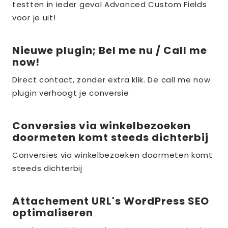
testten in ieder geval Advanced Custom Fields
the_title;
voor je uit!
Nieuwe plugin; Bel me nu / Call me
Lees
now!
meer
over
Direct contact, zonder extra klik. De call me now
plugin verhoogt je conversie
the_title;
Conversies via winkelbezoeken
Lees
doormeten komt steeds dichterbij
meer
over
Conversies via winkelbezoeken doormeten komt
steeds dichterbij
the_title;
Attachement URL's WordPress SEO
Lees
optimaliseren
meer