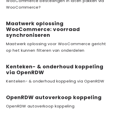
over
WooCommerce bestellingen in laten pakken via
WooCommerce?
the_title;
Maatwerk oplossing
Lees
WooCommerce: voorraad
meer
synchroniseren
over
Maatwerk oplossing voor WooCommerce gericht
the_title;
op het kunnen filteren van onderdelen
Kenteken- & onderhoud koppeling
Lees
via OpenRDW
meer
over
Kenteken- & onderhoud koppeling via OpenRDW
the_title;
OpenRDW autoverkoop koppeling
Lees
meer
OpenRDW autoverkoop koppeling
over