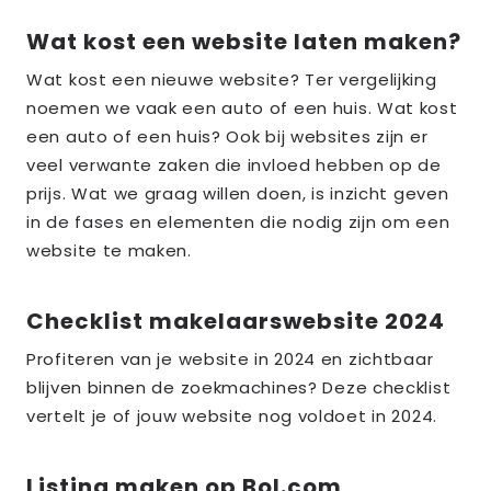
Wat kost een website laten maken?
Lees
meer
Wat kost een nieuwe website? Ter vergelijking
over
noemen we vaak een auto of een huis. Wat kost
the_title;
een auto of een huis? Ook bij websites zijn er
veel verwante zaken die invloed hebben op de
prijs. Wat we graag willen doen, is inzicht geven
in de fases en elementen die nodig zijn om een
website te maken.
Checklist makelaarswebsite 2024
Lees
meer
Profiteren van je website in 2024 en zichtbaar
over
blijven binnen de zoekmachines? Deze checklist
the_title;
vertelt je of jouw website nog voldoet in 2024.
Listing maken op Bol.com
Lees