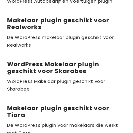
over
WordPress Autobedrijf en Voertuigen plugin
the_title;
Makelaar plugin geschikt voor
Lees
Realworks
meer
over
De WordPress makelaar plugin geschikt voor
Realworks
the_title;
WordPress Makelaar plugin
Lees
geschikt voor Skarabee
meer
over
WordPress Makelaar plugin geschikt voor
Skarabee
the_title;
Makelaar plugin geschikt voor
Lees
Tiara
meer
over
De WordPress plugin voor makelaars die werkt
met Tiara