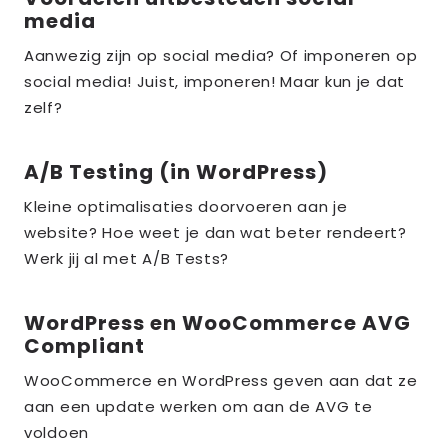
media
meer
over
Aanwezig zijn op social media? Of imponeren op
social media! Juist, imponeren! Maar kun je dat
the_title;
zelf?
A/B Testing (in WordPress)
Lees
meer
Kleine optimalisaties doorvoeren aan je
over
website? Hoe weet je dan wat beter rendeert?
the_title;
Werk jij al met A/B Tests?
WordPress en WooCommerce AVG
Lees
Compliant
meer
over
WooCommerce en WordPress geven aan dat ze
aan een update werken om aan de AVG te
the_title;
voldoen