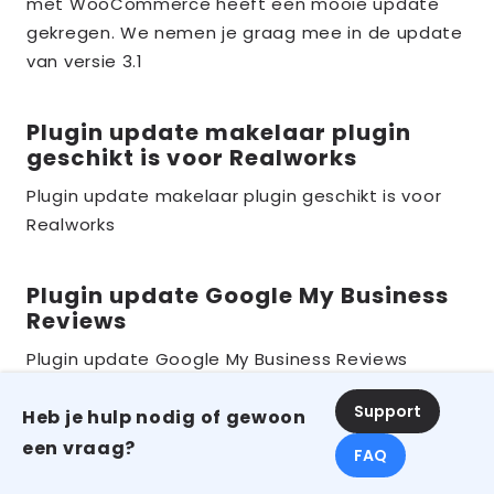
met WooCommerce heeft een mooie update
the_title;
gekregen. We nemen je graag mee in de update
van versie 3.1
Plugin update makelaar plugin
Lees
geschikt is voor Realworks
meer
over
Plugin update makelaar plugin geschikt is voor
Realworks
the_title;
Plugin update Google My Business
Lees
Reviews
meer
over
Plugin update Google My Business Reviews
the_title;
Support
Heb je hulp nodig of gewoon
Verkopersbeoordelingen, goed
Lees
een vraag?
voor je SEO!
FAQ
meer
over
Klantbeoordelingen zijn erg belangrijk voor