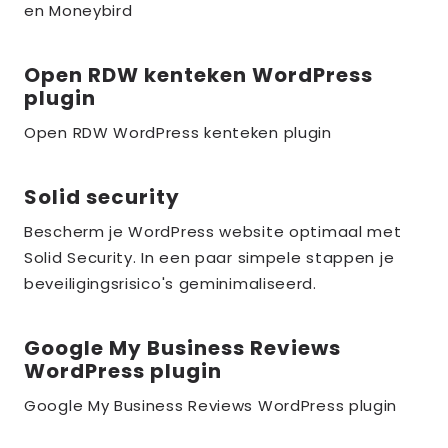
over
en Moneybird
the_title;
Open RDW kenteken WordPress
Lees
plugin
meer
over
Open RDW WordPress kenteken plugin
the_title;
Solid security
Lees
meer
Bescherm je WordPress website optimaal met
over
Solid Security. In een paar simpele stappen je
the_title;
beveiligingsrisico's geminimaliseerd.
Google My Business Reviews
Lees
WordPress plugin
meer
over
Google My Business Reviews WordPress plugin
the_title;