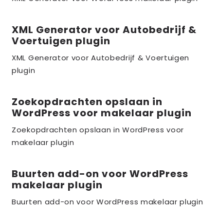
the_title;
XML Generator voor Autobedrijf &
Lees
Voertuigen plugin
meer
over
XML Generator voor Autobedrijf & Voertuigen
plugin
the_title;
Zoekopdrachten opslaan in
Lees
WordPress voor makelaar plugin
meer
over
Zoekopdrachten opslaan in WordPress voor
makelaar plugin
the_title;
Buurten add-on voor WordPress
Lees
makelaar plugin
meer
over
Buurten add-on voor WordPress makelaar plugin
the_title;