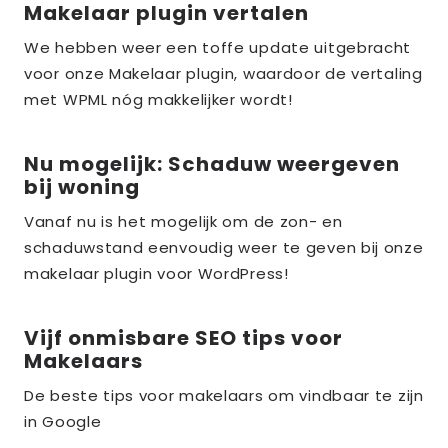
Makelaar plugin vertalen
Lees
meer
We hebben weer een toffe update uitgebracht
over
voor onze Makelaar plugin, waardoor de vertaling
the_title;
met WPML nóg makkelijker wordt!
Nu mogelijk: Schaduw weergeven
Lees
bij woning
meer
over
Vanaf nu is het mogelijk om de zon- en
schaduwstand eenvoudig weer te geven bij onze
the_title;
makelaar plugin voor WordPress!
Vijf onmisbare SEO tips voor
Lees
Makelaars
meer
over
De beste tips voor makelaars om vindbaar te zijn
in Google
the_title;