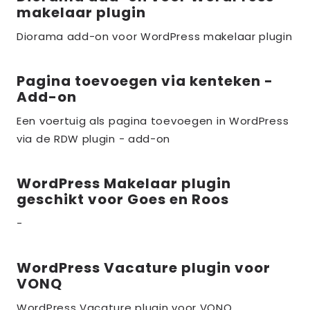
makelaar plugin
meer
over
Diorama add-on voor WordPress makelaar plugin
the_title;
Pagina toevoegen via kenteken -
Lees
Add-on
meer
over
Een voertuig als pagina toevoegen in WordPress
via de RDW plugin - add-on
the_title;
WordPress Makelaar plugin
Lees
geschikt voor Goes en Roos
meer
over
-
the_title;
WordPress Vacature plugin voor
Lees
VONQ
meer
over
WordPress Vacature plugin voor VONQ