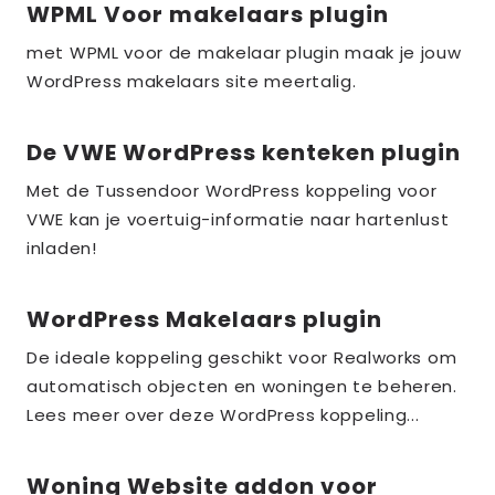
WPML Voor makelaars plugin
Lees
meer
met WPML voor de makelaar plugin maak je jouw
over
WordPress makelaars site meertalig.
the_title;
De VWE WordPress kenteken plugin
Lees
meer
Met de Tussendoor WordPress koppeling voor
over
VWE kan je voertuig-informatie naar hartenlust
the_title;
inladen!
WordPress Makelaars plugin
Lees
meer
De ideale koppeling geschikt voor Realworks om
over
automatisch objecten en woningen te beheren.
the_title;
Lees meer over deze WordPress koppeling...
Woning Website addon voor
Lees