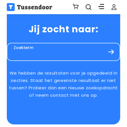
Jij zocht naar:
Zoekterm
We hebben de resultaten voor je opgedeeld in
secties. Staat het gewenste resultaat er niet
tussen? Probeer dan een nieuwe zoekopdracht
of neem contact met ons op.