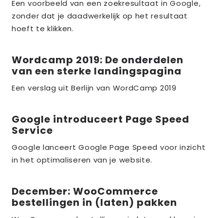
meer
Een voorbeeld van een zoekresultaat in Google,
over
zonder dat je daadwerkelijk op het resultaat
the_title;
hoeft te klikken.
Wordcamp 2019: De onderdelen
Lees
van een sterke landingspagina
meer
over
Een verslag uit Berlijn van WordCamp 2019
the_title;
Google introduceert Page Speed
Lees
Service
meer
over
Google lanceert Google Page Speed voor inzicht
in het optimaliseren van je website.
the_title;
December: WooCommerce
Lees
bestellingen in (laten) pakken
meer