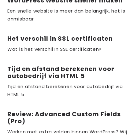
WordPress website sneller maken
Lees
meer
Een snelle website is meer dan belangrijk, het is
over
onmisbaar.
the_title;
Het verschil in SSL certificaten
Lees
meer
Wat is het verschil In SSL certificaten?
over
the_title;
Tijd en afstand berekenen voor
Lees
autobedrijf via HTML 5
meer
over
Tijd en afstand berekenen voor autobedrijf via
HTML 5
the_title;
Review: Advanced Custom Fields
Lees
(Pro)
meer
over
Werken met extra velden binnen WordPress? Wij