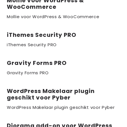
Mollie voor WordPress &
Lees
WooCommerce
meer
over
Mollie voor WordPress & WooCommerce
the_title;
iThemes Security PRO
Lees
meer
iThemes Security PRO
over
the_title;
Gravity Forms PRO
Lees
meer
Gravity Forms PRO
over
the_title;
WordPress Makelaar plugin
Lees
geschikt voor Pyber
meer
over
WordPress Makelaar plugin geschikt voor Pyber
the_title;
Diorama add-on voor WordPress
Lees