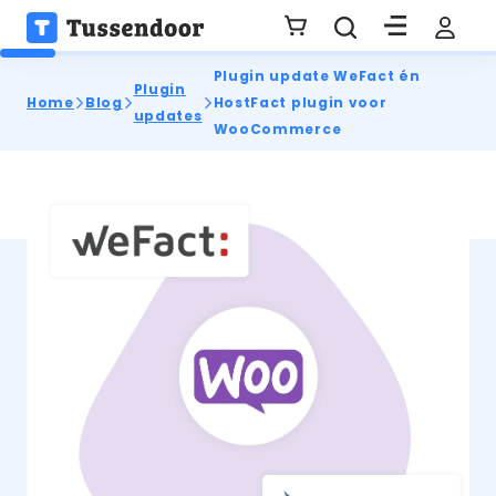
Plugin update WeFact én
Plugin
Home
Blog
HostFact plugin voor
updates
WooCommerce