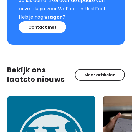
Je las een artikel over de update van
onze plugin voor WeFact en HostFact.
Heb je nog
vragen?
Contact met
Bekijk ons
Meer artikelen
laatste nieuws
Lees
Lees
meer
meer