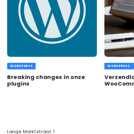
WORDPRESS
WORDPRESS
Breaking changes in onze
Verzendla
plugins
WooCom
Contact
Tussendoor BV
Lange Marktstraat 1
informatie