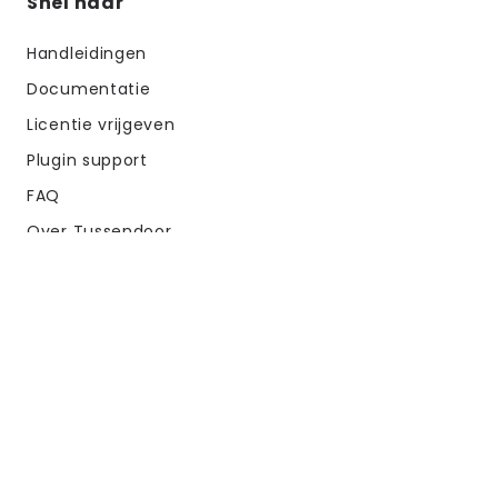
Snel naar
Handleidingen
Documentatie
Licentie vrijgeven
Plugin support
FAQ
Over Tussendoor
Samenwerken
Plugin inbouw offerte samenstellen
Inloggen
Algemene voorwaarden
Privacy verklaring
Sitemap
Werken bij Tussendoor
Belangrijke
links