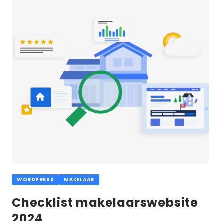
meer
WORDPRESS
MAKELAAR
Checklist makelaarswebsite
2024