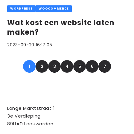
WORDPRESS
WOOCOMMERCE
Wat kost een website laten
maken?
2023-09-20 16:17:05
1
2
3
4
5
6
7
Contact
Tussendoor BV
Lange Marktstraat 1
informatie
3e Verdieping
8911AD Leeuwarden