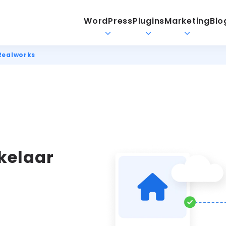
WordPress
Plugins
Marketing
Blo
Realworks
kelaar