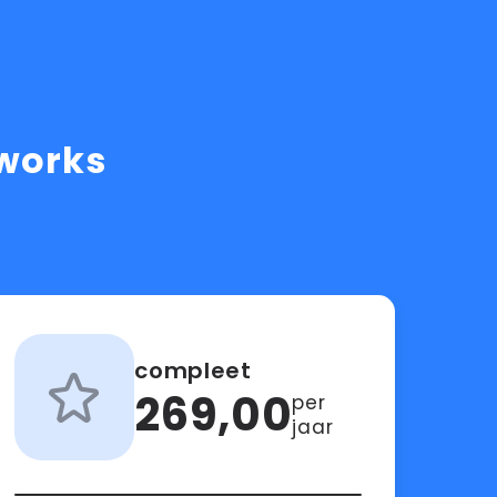
works
compleet
269,00
per
jaar