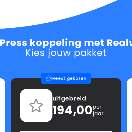
Press koppeling met Real
Kies jouw pakket
Meest gekozen
uitgebreid
194,00
per
jaar