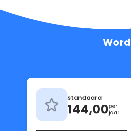
Word
standaard
144,00
per
jaar