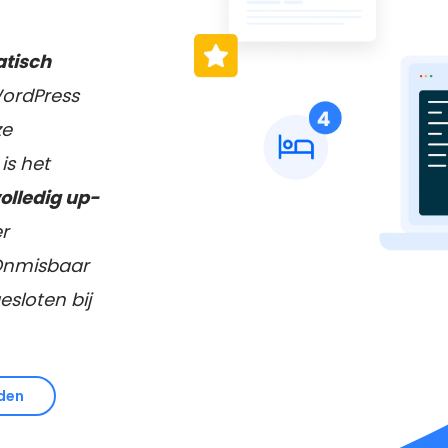
tisch
WordPress
ze
is het
olledig up-
r
Onmisbaar
esloten bij
den