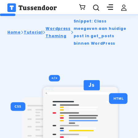
Snippet: Class
Wordpress
meegeven aan huidige
Home
Tutorial
Theming
post in get_posts
binnen WordPress