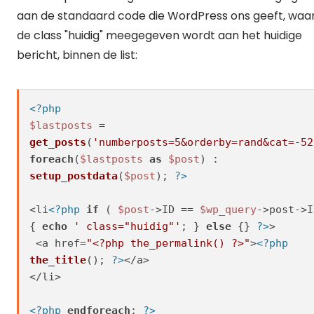
aan de standaard code die WordPress ons geeft, waa
de class "huidig" meegegeven wordt aan het huidige
bericht, binnen de list:
<?php
$lastposts
 = 
get_posts
(
'numberposts=5&orderby=rand&cat=-52
foreach
(
$lastposts
as
$post
setup_postdata
(
$post
); 
?>
<li
<?php
if
 ( 
$post
->ID == 
$wp_query
->post->I
{ 
echo
' class="huidig"'
; } 
else
 {} 
?>
>

 <a href=
"<?php the_permalink() ?>"
>
<?php
the_title
(); 
?>
</a>

</li>

<?php
endforeach
; 
?>