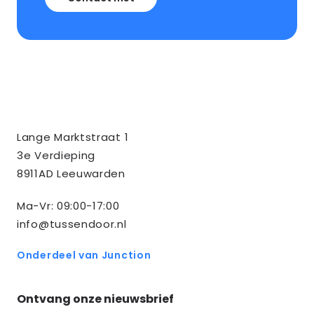
Contact
Tussendoor BV
Lange Marktstraat 1
informatie
3e Verdieping
8911AD Leeuwarden
Ma-Vr: 09:00-17:00
info@tussendoor.nl
Onderdeel van Junction
Ontvang onze nieuwsbrief