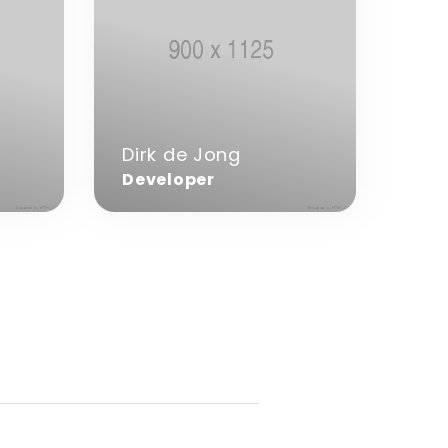
Dirk
de
Jong
Dirk de Jong
Developer