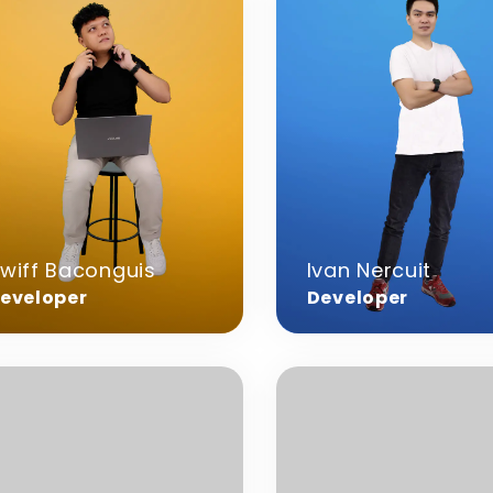
rmatie
informatie
over
f
Ivan
nguis
Nercuit
wiff Baconguis
Ivan Nercuit
eveloper
Developer
r
Meer
rmatie
informatie
over