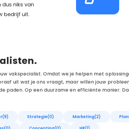
n dus niks van
 bedrijf uit.
listen.
n jouw vakspecialist. Omdat we je helpen met oplossin
 braaf uit wat je ons vraagt, maar willen jouw probl
de paden. Op een duurzame en efficiënte manier. Da
r
(9)
Strategie
(0)
Marketing
(2)
Plan
es
(0)
Concepting
(0)
HR
(1)