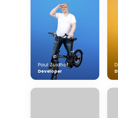
informatie
info
over
over
Paul
Dwif
Zuidhof
Baco
Paul Zuidhof
D
Developer
D
Meer
Mee
informatie
info
over
over