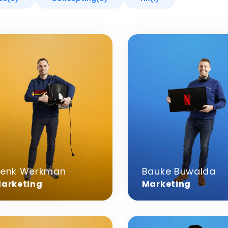
r
Meer
rmatie
informatie
over
k
Bauke
kman
Buwalda
enk Werkman
Bauke Buwalda
arketing
Marketing
r
Meer