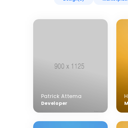
Meer
Mee
informatie
info
over
over
Patrick
Hen
Attema
Wer
Patrick Attema
H
Developer
M
Meer
Mee