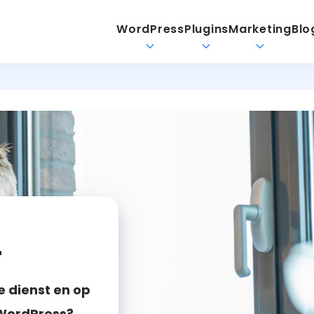
WordPress
Plugins
Marketing
Blo
r
e dienst en op
 WordPress?