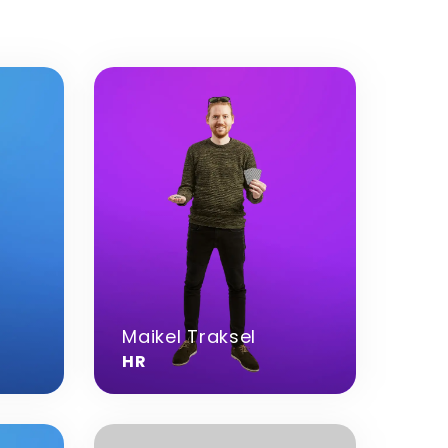
Meer
informatie
over
Maikel
Traksel
Maikel Traksel
HR
Meer