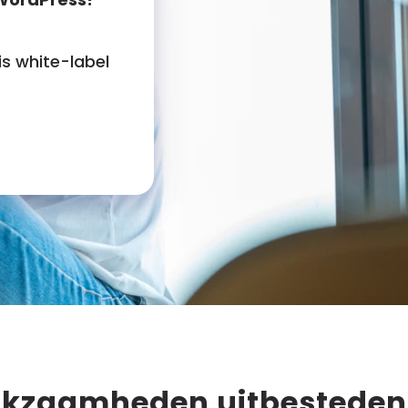
is white-label
rkzaamheden uitbesteden