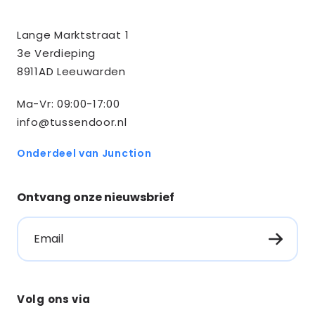
Contact
Tussendoor BV
Lange Marktstraat 1
informatie
3e Verdieping
8911AD Leeuwarden
Ma-Vr: 09:00-17:00
info@tussendoor.nl
Onderdeel van Junction
Ontvang onze nieuwsbrief
Email
Volg ons via