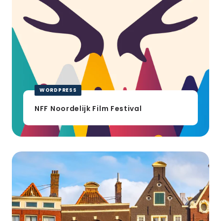
WORDPRESS
NFF Noordelijk Film Festival
JLG
Real
Estate