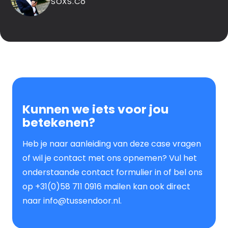
SOXS.Co
Kunnen we iets voor jou
betekenen?
Heb je naar aanleiding van deze case vragen
of wil je contact met ons opnemen? Vul het
onderstaande contact formulier in of bel ons
op +31(0)58 711 0916 mailen kan ook direct
naar info@tussendoor.nl.