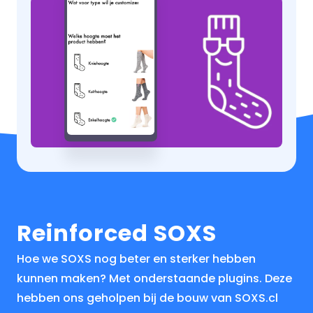
Reinforced SOXS
Hoe we SOXS nog beter en sterker hebben
kunnen maken? Met onderstaande plugins. Deze
hebben ons geholpen bij de bouw van SOXS.cl