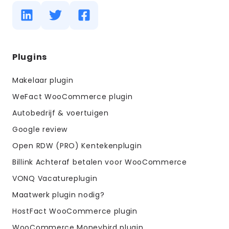
Diensten
Plugins
menus
Makelaar plugin
WeFact WooCommerce plugin
Autobedrijf & voertuigen
Google review
Open RDW (PRO) Kentekenplugin
Billink Achteraf betalen voor WooCommerce
VONQ Vacatureplugin
Maatwerk plugin nodig?
HostFact WooCommerce plugin
WooCommerce Moneybird plugin