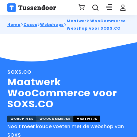
Maatwerk WooCommerce
Home
Cases
Webshops
Webshop voor SOXS.CO
SOXS.CO
Maatwerk
WooCommerce voor
SOXS.CO
WORDPRESS
WOOCOMMERCE
MAATWERK
Nooit meer koude voeten met de webshop van
SOXS