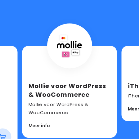
Lees
Lees
meer
meer
over
over
Mollie
iTheme
voor
Securit
Mollie voor WordPress
iT
WordPress
PRO
& WooCommerce
iThe
&
Mollie voor WordPress &
Meer
WooCommerce
WooCommerce
s
Meer info