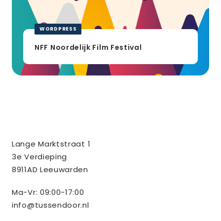
WORDPRESS
NFF Noordelijk Film Festival
Contact
Tussendoor BV
Lange Marktstraat 1
informatie
3e Verdieping
8911AD Leeuwarden
Ma-Vr: 09:00-17:00
info@tussendoor.nl