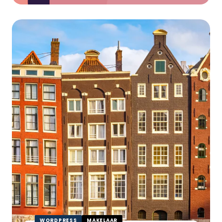
JLG
Real
Estate
WORDPRESS
MAKELAAR