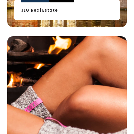
JLG Real Estate
Maatwerk
WooCommerce
Webshop
voor
SOXS.CO