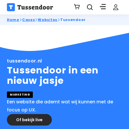
Home
Cases
Websites
Tussendoor
tussendoor.nl
Tussendoor in een
nieuw jasje
MARKETING
Een website die ademt wat wij kunnen met de
focus op UX.
Of bekijk live