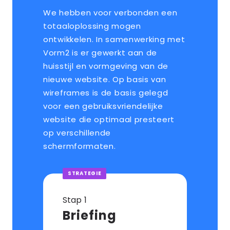
We hebben voor verbonden een
totaaloplossing mogen
ontwikkelen. In samenwerking met
Vorm2 is er gewerkt aan de
huisstijl en vormgeving van de
nieuwe website. Op basis van
wireframes is de basis gelegd
voor een gebruiksvriendelijke
website die optimaal presteert
op verschillende
schermformaten.
STRATEGIE
Stap
Briefing