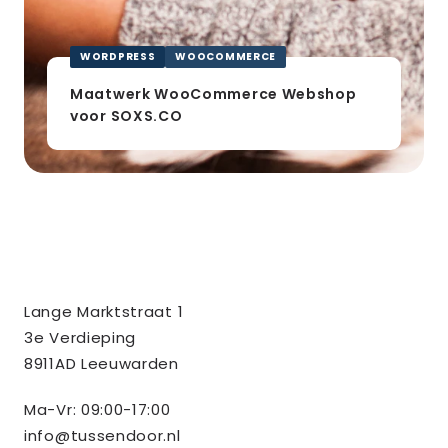
WORDPRESS
WOOCOMMERCE
Maatwerk WooCommerce Webshop
voor SOXS.CO
Contact
Tussendoor BV
Lange Marktstraat 1
informatie
3e Verdieping
8911AD Leeuwarden
Ma-Vr: 09:00-17:00
info@tussendoor.nl