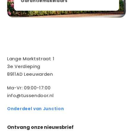
Garantiemakelaars
Contact
Tussendoor BV
Lange Marktstraat 1
informatie
3e Verdieping
8911AD Leeuwarden
Ma-Vr: 09:00-17:00
info@tussendoor.nl
Onderdeel van Junction
Ontvang onze nieuwsbrief