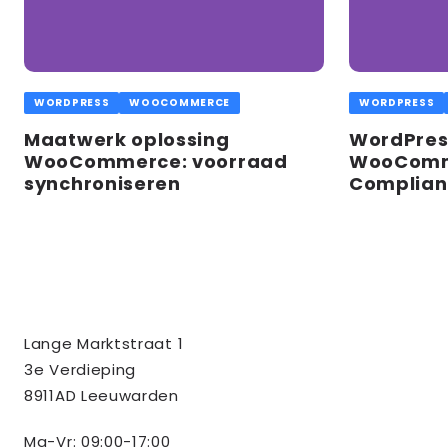
WORDPRESS
WOOCOMMERCE
WORDPRESS
Maatwerk oplossing
WordPres
WooCommerce: voorraad
WooComm
synchroniseren
Complian
Contact
Tussendoor BV
Lange Marktstraat 1
informatie
3e Verdieping
8911AD Leeuwarden
Ma-Vr: 09:00-17:00