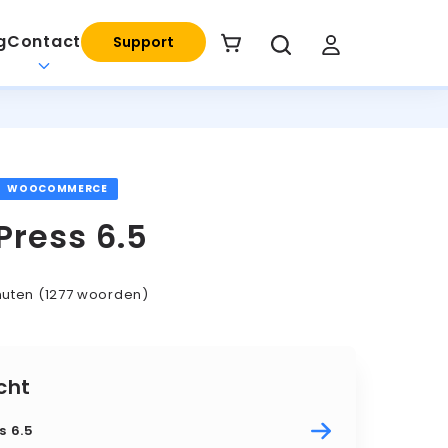
g
Contact
Support
WOOCOMMERCE
ress 6.5
nuten
(1277 woorden)
cht
s 6.5