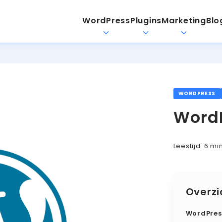
WordPress
Plugins
Marketing
Blo
WORDPRESS
WordP
Leestijd:
6 mi
Overzi
WordPres