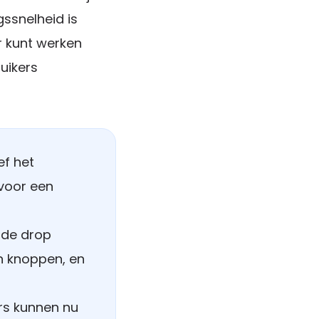
gssnelheid is
er kunt werken
uikers
ef het
 voor een
 de drop
n knoppen, en
rs kunnen nu