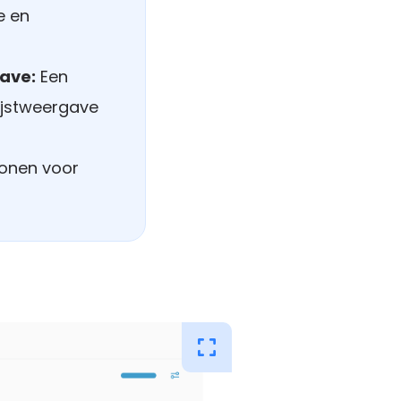
e en
gave:
Een
lijstweergave
conen voor