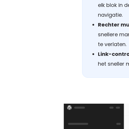
elk blok in
navigatie.
Rechter mui
snellere ma
te verlaten.
Link-contr
het sneller 