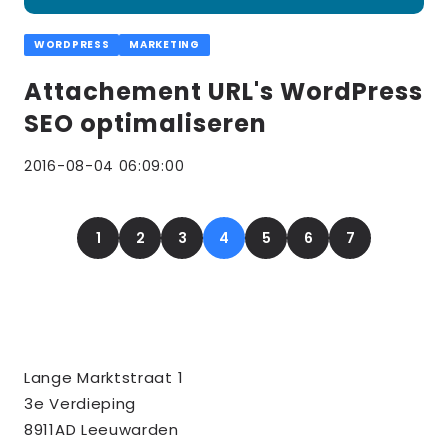
WORDPRESS
MARKETING
Attachement URL's WordPress
SEO optimaliseren
2016-08-04 06:09:00
1
2
3
4
5
6
7
Contact
Tussendoor BV
Lange Marktstraat 1
informatie
3e Verdieping
8911AD Leeuwarden